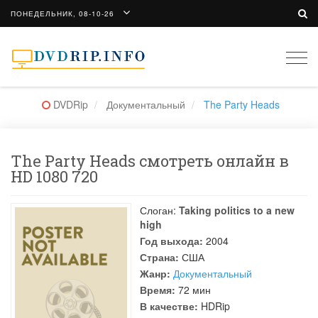
ПОНЕДЕЛЬНИК, 08-10-26
Togg
navi
DVDRip
Документальный
The Party Heads
The Party Heads смотреть онлайн в
HD 1080 720
Слоган:
Taking politics to a new
high
Год выхода:
2004
Страна:
США
Жанр:
Документальный
Время:
72 мин
В качестве:
HDRip