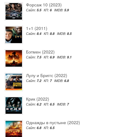
Форсаж 10 (2023)
Сайт:
5.5
КП:
6
IMDB:
5.9
1+1 (2011)
Сайт:
8.4
КП:
8.8
IMDB:
8.5
Бэтмен (2022)
Сайт:
7.5
КП:
6.9
IMDB:
9.1
Лулу и Бриггс (2022)
Сайт:
7.2
КП:
7
IMDB:
6.8
Крик (2022)
Сайт:
6.2
КП:
6.5
IMDB:
7
Однажды в пустыне (2022)
Сайт:
6.8
КП:
6.5