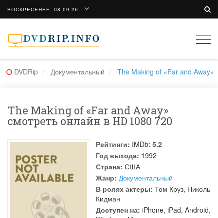
ВОСКРЕСЕНЬЕ, 08-09-26
Togg
navi
DVDRip
Документальный
The Making of «Far and Away»
The Making of «Far and Away»
смотреть онлайн в HD 1080 720
Рейтинги:
IMDb:
5.2
Год выхода:
1992
Страна:
США
Жанр:
Документальный
В ролях актеры:
Том Круз
,
Николь
Кидман
Доступен на:
iPhone, iPad, Android,