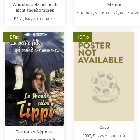
Was übersetzt ist noch
Мышь
nicht angekommen
1997,
Документальный
,
Короткоме
1997,
Документальный
HDRip
HDRip
Case
Типпи из Африки
1997,
Документальный