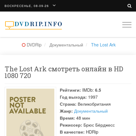
ВОСКРЕСЕНЬЕ, 08-09-26
Togg
navi
DVDRip
Документальный
The Lost Ark
The Lost Ark смотреть онлайн в HD
1080 720
Рейтинги:
IMDb:
6.5
Год выхода:
1997
Страна:
Великобритания
Жанр:
Документальный
Время:
48 мин
Режиссер:
Брюс Бёрджесс
В качестве:
HDRip