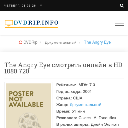
ЧЕТВЕРГ, 08-06-26
Togg
navi
DVDRip
Документальный
The Angry Eye
The Angry Eye смотреть онлайн в HD
1080 720
Рейтинги:
IMDb:
7.3
Год выхода:
2001
Страна:
США
Жанр:
Документальный
Время:
51 мин
Режиссер:
Сьюзэн А. Голенбок
В ролях актеры:
Джейн Эллиотт