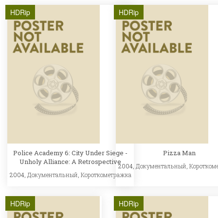
HDRip
HDRip
Police Academy 6: City Under Siege -
Pizza Man
Unholy Alliance: A Retrospective
2004,
Документальный
,
Коротком
2004,
Документальный
,
Короткометражка
HDRip
HDRip