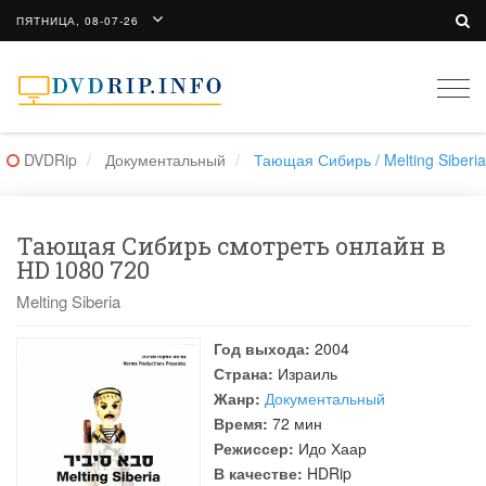
ПЯТНИЦА, 08-07-26
Togg
navi
DVDRip
Документальный
Тающая Сибирь / Melting Siberia
Тающая Сибирь смотреть онлайн в
HD 1080 720
Melting Siberia
Год выхода:
2004
Страна:
Израиль
Жанр:
Документальный
Время:
72 мин
Режиссер:
Идо Хаар
В качестве:
HDRip