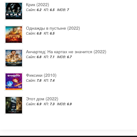
Крик (2022)
Сайт:
6.2
КП:
6.5
IMDB:
7
Однажды в пустыне (2022)
Сайт:
6.8
КП:
6.5
Анчартед: На картах не значится (2022)
Сайт:
6.8
КП:
7.1
IMDB:
6.7
Фиксики (2010)
Сайт:
7.8
КП:
7.4
Этот дом (2022)
Сайт:
6.9
КП:
7.3
IMDB:
6.9