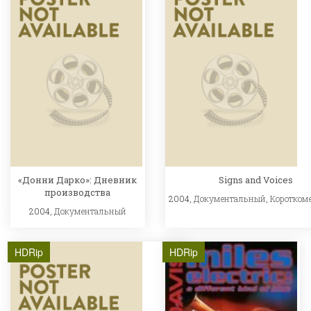
«Донни Дарко»: Дневник
Signs and Voices
производства
2004,
Документальный
,
Коротком
2004,
Документальный
HDRip
HDRip