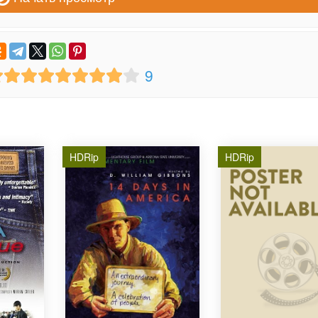
9
HDRip
HDRip