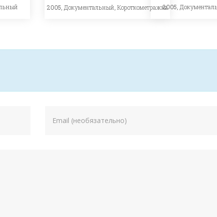
льный
2005,
Документал
2005,
Документальный
,
Короткометражка