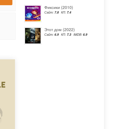
Фиксики (2010)
Сайт:
7.8
КП:
7.4
Этот дом (2022)
Сайт:
6.9
КП:
7.3
IMDB:
6.9