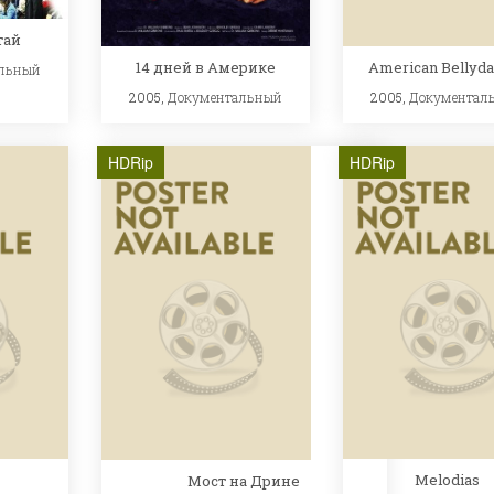
тай
14 дней в Америке
American Bellyd
льный
2005,
Документальный
2005,
Документал
HDRip
HDRip
Melodias
Мост на Дрине