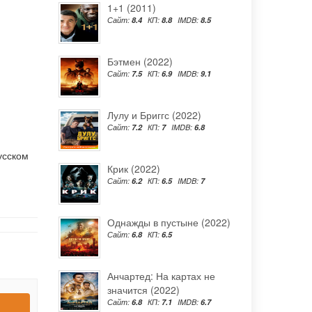
1+1 (2011)
Сайт:
8.4
КП:
8.8
IMDB:
8.5
Бэтмен (2022)
Сайт:
7.5
КП:
6.9
IMDB:
9.1
Лулу и Бриггс (2022)
Сайт:
7.2
КП:
7
IMDB:
6.8
усском
Крик (2022)
Сайт:
6.2
КП:
6.5
IMDB:
7
Однажды в пустыне (2022)
Сайт:
6.8
КП:
6.5
Анчартед: На картах не
значится (2022)
Сайт:
6.8
КП:
7.1
IMDB:
6.7