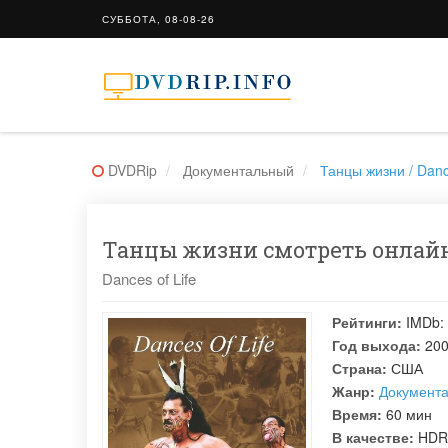
СУББОТА, 08-08-26
DVDRip
Документальный
Танцы жизни / Dance
Танцы жизни смотреть онлайн 
Dances of Life
Рейтинги:
IMDb:
Год выхода:
20
Страна:
США
Жанр:
Документ
Время:
60 мин
В качестве:
HDR