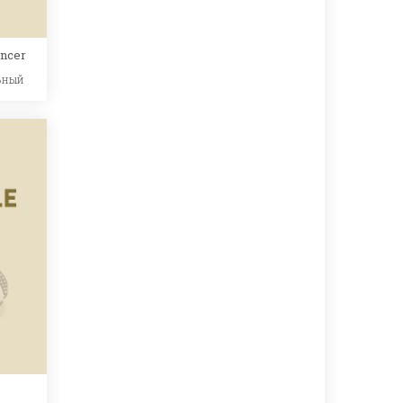
ancer
ьный