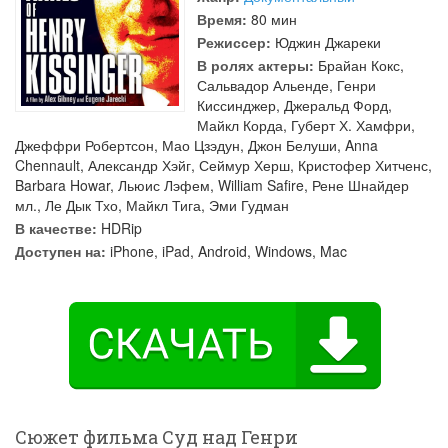
Время:
80 мин
Режиссер:
Юджин Джареки
В ролях актеры:
Брайан Кокс
,
Сальвадор Альенде
,
Генри
Киссинджер
,
Джеральд Форд
,
Майкл Корда
,
Губерт Х. Хамфри
,
Джеффри Робертсон
,
Мао Цзэдун
,
Джон Белуши
,
Anna
Chennault
,
Александр Хэйг
,
Сеймур Херш
,
Кристофер Хитченс
,
Barbara Howar
,
Льюис Лэфем
,
William Safire
,
Рене Шнайдер
мл.
,
Ле Дык Тхо
,
Майкл Тига
,
Эми Гудман
В качестве:
HDRip
Доступен на:
iPhone, iPad, Android, Windows, Mac
Сюжет фильма Суд над Генри