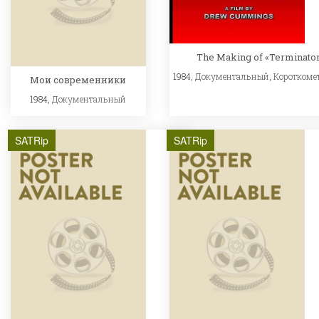
The Making of «Terminato
1984,
Документальный
,
Короткоме
Мои современники
1984,
Документальный
SATRip
SATRip