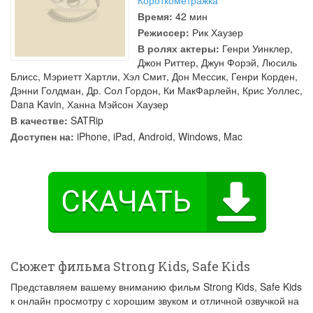
Короткометражка
Время:
42 мин
Режиссер:
Рик Хаузер
В ролях актеры:
Генри Уинклер
,
Джон Риттер
,
Джун Форэй
,
Люсиль
Блисс
,
Мэриетт Хартли
,
Хэл Смит
,
Дон Мессик
,
Генри Корден
,
Дэнни Голдман
,
Др. Сол Гордон
,
Ки МакФарлейн
,
Крис Уоллес
,
Dana Kavin
,
Ханна Мэйсон Хаузер
В качестве:
SATRip
Доступен на:
iPhone, iPad, Android, Windows, Mac
Сюжет фильма Strong Kids, Safe Kids
Представляем вашему вниманию фильм Strong Kids, Safe Kids
к онлайн просмотру с хорошим звуком и отличной озвучкой на