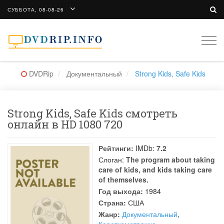
СУББОТА, 08-08-26
Togg
navi
DVDRip
Документальный
Strong Kids, Safe Kids
Strong Kids, Safe Kids смотреть
онлайн в HD 1080 720
Рейтинги:
IMDb:
7.2
Слоган:
The program about taking
care of kids, and kids taking care
of themselves.
Год выхода:
1984
Страна:
США
Жанр:
Документальный
,