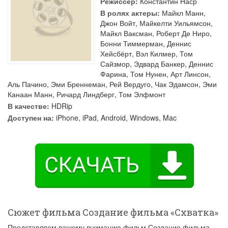
Режиссер:
Константин Наср
В ролях актеры:
Майкл Манн
,
Джон Войт
,
Майкелти Уильямсон
,
Майкл Ваксман
,
Роберт Де Ниро
,
Бонни Тиммерман
,
Деннис
Хейсбёрт
,
Вэл Килмер
,
Том
Сайзмор
,
Эдвард Банкер
,
Деннис
Фарина
,
Том Нунен
,
Арт Линсон
,
Аль Пачино
,
Эми Бреннеман
,
Рей Вердуго
,
Чак Эдамсон
,
Эми
Канаан Манн
,
Ричард Линдберг
,
Том Элфмонт
В качестве:
HDRip
Доступен на:
iPhone, iPad, Android, Windows, Mac
Сюжет фильма Создание фильма «Схватка»
Представляем вашему вниманию фильм Создание фильма