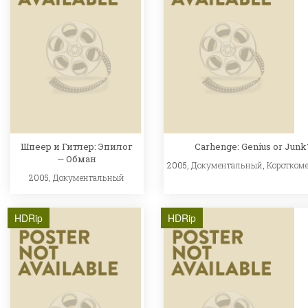
Шпеер и Гитлер: Эпилог
Carhenge: Genius or Junk
— Обман
2005,
Документальный
,
Коротком
2005,
Документальный
HDRip
HDRip