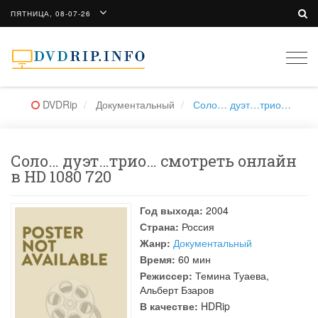
ПЯТНИЦА, 08-07-26
Togg
navi
DVDRip
Документальный
Соло… дуэт…трио…
Соло… дуэт…трио… смотреть онлайн
в HD 1080 720
Год выхода:
2004
Страна:
Россия
Жанр:
Документальный
Время:
60 мин
Режиссер:
Темина Туаева
,
Альберт Бзаров
В качестве:
HDRip