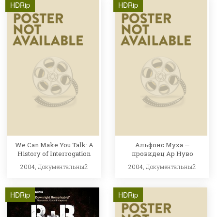
HDRip
HDRip
We Can Make You Talk: A
Альфонс Муха —
History of Interrogation
провидец Ар Нуво
2004,
Документальный
2004,
Документальный
HDRip
HDRip