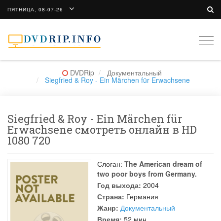
ПЯТНИЦА, 08-07-26
Togg
navi
DVDRip
Документальный
Siegfried & Roy - Ein Märchen für Erwachsene
Siegfried & Roy - Ein Märchen für
Erwachsene смотреть онлайн в HD
1080 720
Слоган:
The American dream of
two poor boys from Germany.
Год выхода:
2004
Страна:
Германия
Жанр:
Документальный
Время:
52 мин