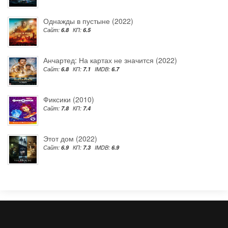
Однажды в пустыне (2022)
Сайт:
6.8
КП:
6.5
Анчартед: На картах не значится (2022)
Сайт:
6.8
КП:
7.1
IMDB:
6.7
Фиксики (2010)
Сайт:
7.8
КП:
7.4
Этот дом (2022)
Сайт:
6.9
КП:
7.3
IMDB:
6.9