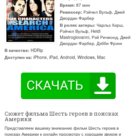
Время:
87 мин
Режиссер:
Рэйчел Вульф
,
Джей
Джордан Фарбер
В ролях актеры:
Чарльз Хирш
,
Рэйчел Вульф
,
Heidi
Mastrogiovanni
,
Рэй Ричмонд
,
Джей
Джордан Фарбер
,
Дэбби Фрэнк
В качестве:
HDRip
Доступен на:
iPhone, iPad, Android, Windows, Mac
Сюжет фильма Шесть героев в поисках
Америки
Представляем вашему вниманию фильм Шесть героев в
поисках Америки к онлайн просмотру с хорошим звуком и