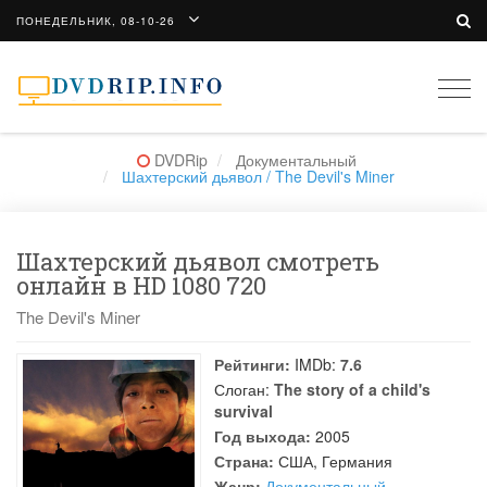
ПОНЕДЕЛЬНИК, 08-10-26
Togg
navi
DVDRip
Документальный
Шахтерский дьявол / The Devil's Miner
Шахтерский дьявол смотреть
онлайн в HD 1080 720
The Devil's Miner
Рейтинги:
IMDb:
7.6
Слоган:
The story of a child's
survival
Год выхода:
2005
Страна:
США, Германия
Жанр:
Документальный