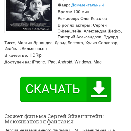
Жанр:
Документальный
Время:
100 мин
Режиссер:
Олег Ковалов
В ролях актеры:
Сергей
Эйзенштейн
,
Александра Шефф
,
Григорий Александров
,
Эдуард
Тиссэ
,
Мартин Эрнандес
,
Давид Лисеага
,
Хулио Салдивар
,
Изабель Вильясеньор
В качестве:
HDRip
Доступен на:
iPhone, iPad, Android, Windows, Mac
Сюжет фильма Сергей Эйзенштейн:
Мексиканская фантазия
Версия незавершенного фильма С. М. Эйзенштейна «Да