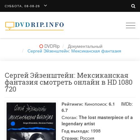
СУББОТА, 08-08-26
Togg
navi
DVDRip
Документальный
Сергей Эйзенштейн: Мексиканская фантазия
Сергей Эйзенштейн: Мексиканская
фантазия смотреть онлайн в HD 1080
720
Рейтинги:
Кинопоиск:
6.1
IMDb:
6.7
Слоган:
The lost masterpiece of a
legendary artist
Год выхода:
1998
Страна:
Россия