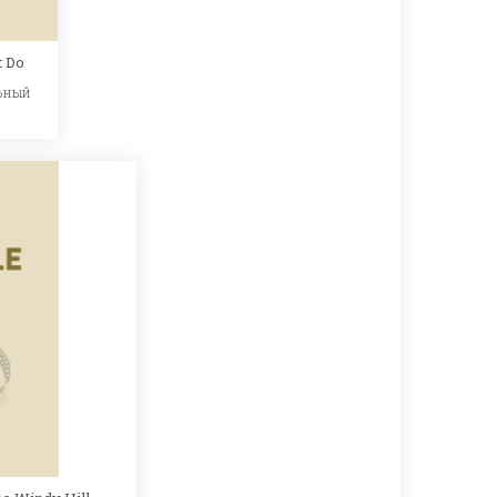
 Do
ьный