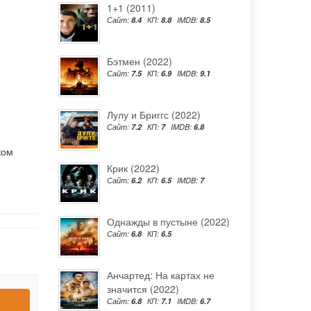
1+1 (2011)
Сайт:
8.4
КП:
8.8
IMDB:
8.5
Бэтмен (2022)
Сайт:
7.5
КП:
6.9
IMDB:
9.1
Лулу и Бриггс (2022)
Сайт:
7.2
КП:
7
IMDB:
6.8
ком
Крик (2022)
Сайт:
6.2
КП:
6.5
IMDB:
7
Однажды в пустыне (2022)
Сайт:
6.8
КП:
6.5
Анчартед: На картах не
значится (2022)
Сайт:
6.8
КП:
7.1
IMDB:
6.7