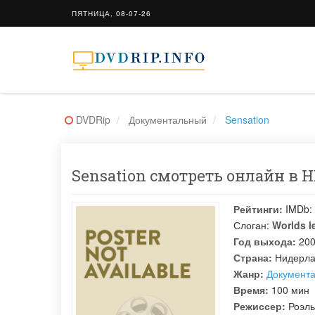
ПЯТНИЦА, 08-07-26
DVDRip
Документальный
Sensation
Sensation смотреть онлайн в H
Рейтинги:
IMDb:
Слоган:
Worlds l
Год выхода:
20
Страна:
Нидерл
Жанр:
Документ
Время:
100 мин
Режиссер:
Роэль