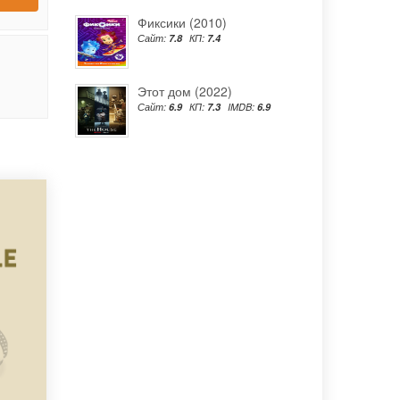
Фиксики (2010)
Сайт:
7.8
КП:
7.4
Этот дом (2022)
Сайт:
6.9
КП:
7.3
IMDB:
6.9