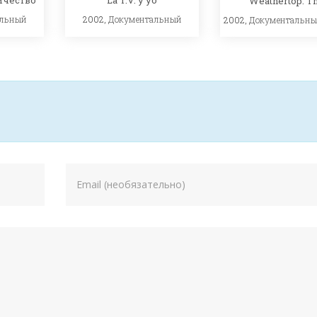
Weathertop: Th
альный
2002,
Документальный
2002,
Документальн