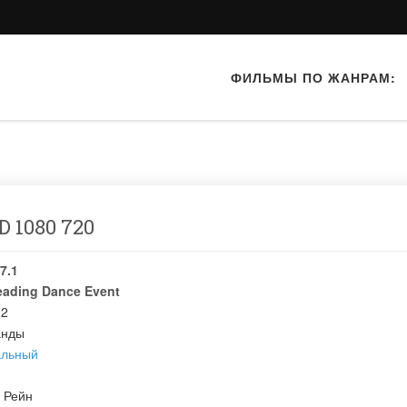
ФИЛЬМЫ ПО ЖАНРАМ:
D 1080 720
7.1
eading Dance Event
02
анды
альный
 Рейн