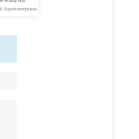
e Windy Hill
ый
,
Короткометражка