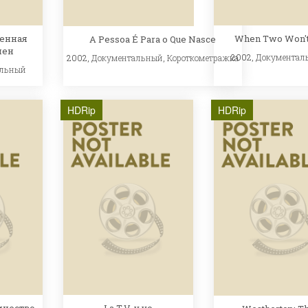
венная
When Two Won't
A Pessoa É Para o Que Nasce
мен
2002,
Документал
2002,
Документальный
,
Короткометражка
альный
HDRip
HDRip
ичество
La T.V. y yo