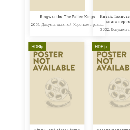
Китай. Таинст
Ringwraiths: The Fallen Kings
книга пере
2002,
Документальный
,
Короткометражка
2002,
Документ
HDRip
HDRip
Xingu: Land of No Shame
Россия и электр