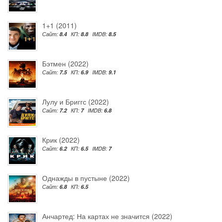
1+1 (2011)
Сайт:
8.4
КП:
8.8
IMDB:
8.5
Бэтмен (2022)
Сайт:
7.5
КП:
6.9
IMDB:
9.1
Лулу и Бриггс (2022)
Сайт:
7.2
КП:
7
IMDB:
6.8
Крик (2022)
Сайт:
6.2
КП:
6.5
IMDB:
7
Однажды в пустыне (2022)
Сайт:
6.8
КП:
6.5
Анчартед: На картах не значится (2022)