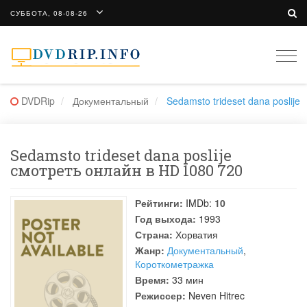
СУББОТА, 08-08-26
Togg
navi
DVDRip
Документальный
Sedamsto trideset dana poslije
Sedamsto trideset dana poslije
смотреть онлайн в HD 1080 720
Рейтинги:
IMDb:
10
Год выхода:
1993
Страна:
Хорватия
Жанр:
Документальный
,
Короткометражка
Время:
33 мин
Режиссер:
Neven Hitrec