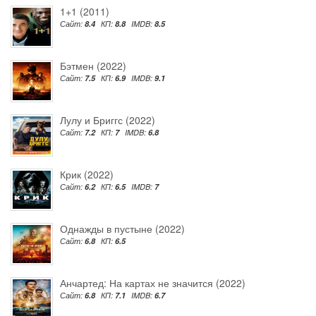
1+1 (2011)
Сайт:
8.4
КП:
8.8
IMDB:
8.5
Бэтмен (2022)
Сайт:
7.5
КП:
6.9
IMDB:
9.1
Лулу и Бриггс (2022)
Сайт:
7.2
КП:
7
IMDB:
6.8
Крик (2022)
Сайт:
6.2
КП:
6.5
IMDB:
7
Однажды в пустыне (2022)
Сайт:
6.8
КП:
6.5
Анчартед: На картах не значится (2022)
Сайт:
6.8
КП:
7.1
IMDB:
6.7