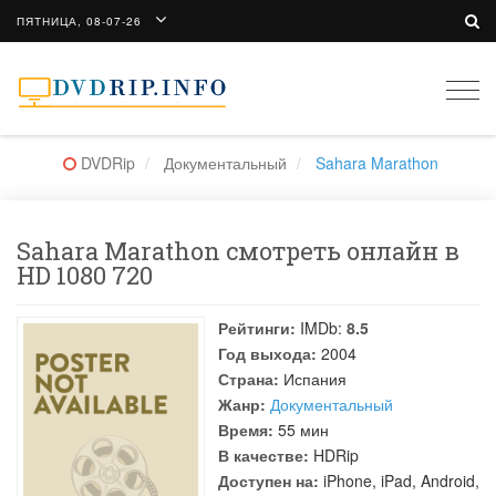
ПЯТНИЦА, 08-07-26
Togg
navi
DVDRip
Документальный
Sahara Marathon
Sahara Marathon смотреть онлайн в
HD 1080 720
Рейтинги:
IMDb:
8.5
Год выхода:
2004
Страна:
Испания
Жанр:
Документальный
Время:
55 мин
В качестве:
HDRip
Доступен на:
iPhone, iPad, Android,