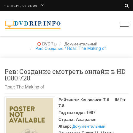
ЧЕТВЕРГ, 08-06-26
Togg
navi
DVDRip
Документальный
Рев: Создание / Roar: The Making of
Рев: Создание смотреть онлайн в HD
1080 720
Roar: The Making of
Рейтинги:
Кинопоиск:
7.6
IMDb:
7.8
Год выхода:
1997
Страна:
Австралия
Жанр:
Документальный
Режиссер:
Питер М. Морли