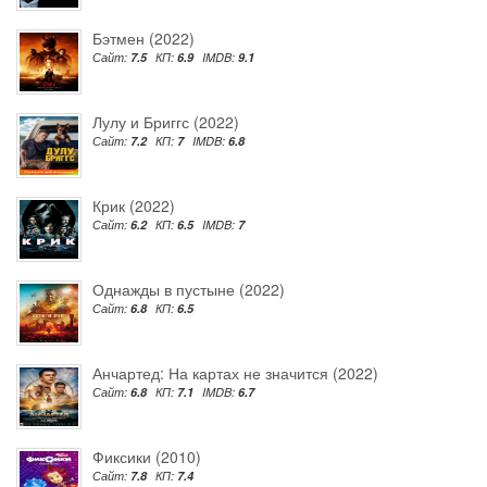
Бэтмен (2022)
Сайт:
7.5
КП:
6.9
IMDB:
9.1
Лулу и Бриггс (2022)
Сайт:
7.2
КП:
7
IMDB:
6.8
Крик (2022)
Сайт:
6.2
КП:
6.5
IMDB:
7
Однажды в пустыне (2022)
Сайт:
6.8
КП:
6.5
Анчартед: На картах не значится (2022)
Сайт:
6.8
КП:
7.1
IMDB:
6.7
Фиксики (2010)
Сайт:
7.8
КП:
7.4