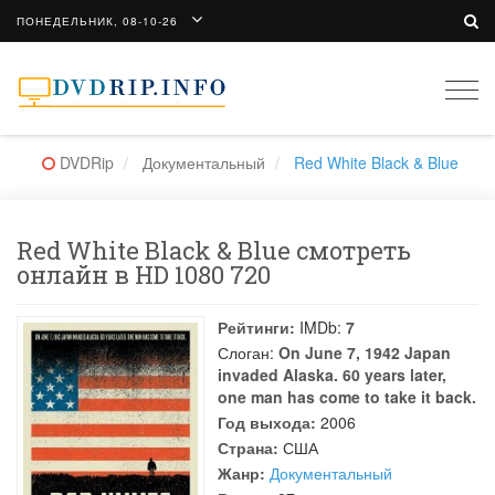
ПОНЕДЕЛЬНИК, 08-10-26
Togg
navi
DVDRip
Документальный
Red White Black & Blue
Red White Black & Blue смотреть
онлайн в HD 1080 720
Рейтинги:
IMDb:
7
Слоган:
On June 7, 1942 Japan
invaded Alaska. 60 years later,
one man has come to take it back.
Год выхода:
2006
Страна:
США
Жанр:
Документальный