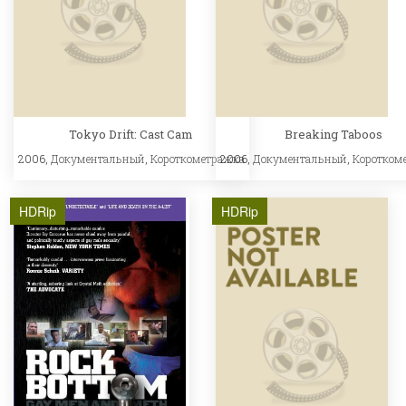
Tokyo Drift: Cast Cam
Breaking Taboos
2006,
Документальный
,
Короткометражка
2006,
Документальный
,
Коротком
HDRip
HDRip