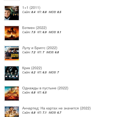
1+1 (2011)
Сайт:
8.4
КП:
8.8
IMDB:
8.5
Бэтмен (2022)
Сайт:
7.5
КП:
6.9
IMDB:
9.1
Лулу и Бриггс (2022)
Сайт:
7.2
КП:
7
IMDB:
6.8
Крик (2022)
Сайт:
6.2
КП:
6.5
IMDB:
7
Однажды в пустыне (2022)
Сайт:
6.8
КП:
6.5
Анчартед: На картах не значится (2022)
Сайт:
6.8
КП:
7.1
IMDB:
6.7