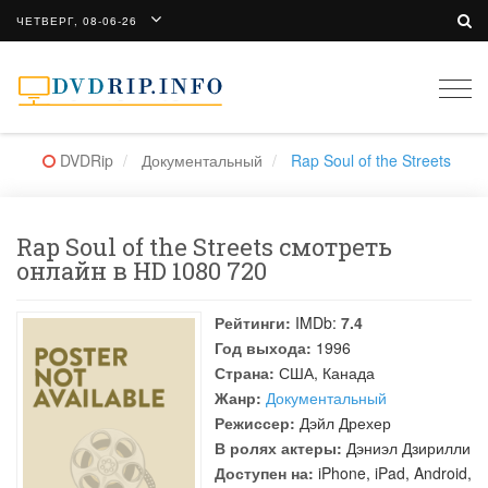
ЧЕТВЕРГ, 08-06-26
Togg
navi
DVDRip
Документальный
Rap Soul of the Streets
Rap Soul of the Streets смотреть
онлайн в HD 1080 720
Рейтинги:
IMDb:
7.4
Год выхода:
1996
Страна:
США, Канада
Жанр:
Документальный
Режиссер:
Дэйл Дрехер
В ролях актеры:
Дэниэл Дзирилли
Доступен на:
iPhone, iPad, Android,