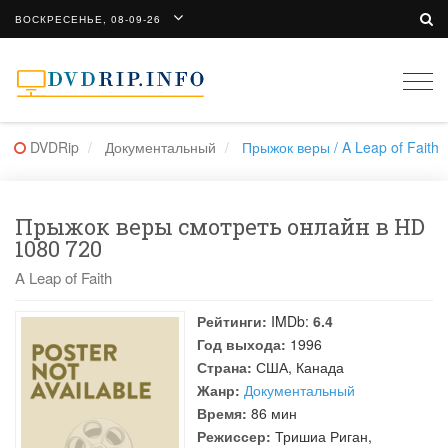
ВОСКРЕСЕНЬЕ, 08-09-26
Togg
navi
DVDRip
Документальный
Прыжок веры / A Leap of Faith
Прыжок веры смотреть онлайн в HD
1080 720
A Leap of Faith
Рейтинги:
IMDb:
6.4
Год выхода:
1996
Страна:
США, Канада
Жанр:
Документальный
Время:
86 мин
Режиссер:
Тришиа Риган
,