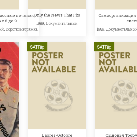
Only the News That Fits
лассные печенья,
Самоорганизация
 с 6 до 9
сист
1989,
Документальный
ый
,
Короткометражка
1989,
Документальны
SATRip
SATRip
L'après-Octobre
Сыновья Тоор