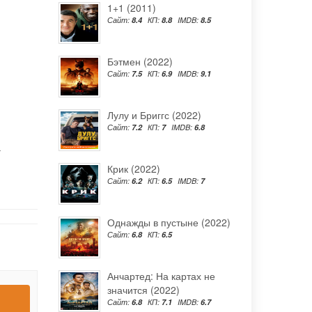
1+1 (2011)
Сайт:
8.4
КП:
8.8
IMDB:
8.5
Бэтмен (2022)
Сайт:
7.5
КП:
6.9
IMDB:
9.1
Лулу и Бриггс (2022)
Сайт:
7.2
КП:
7
IMDB:
6.8
а
Крик (2022)
Сайт:
6.2
КП:
6.5
IMDB:
7
Однажды в пустыне (2022)
Сайт:
6.8
КП:
6.5
Анчартед: На картах не
значится (2022)
Сайт:
6.8
КП:
7.1
IMDB:
6.7