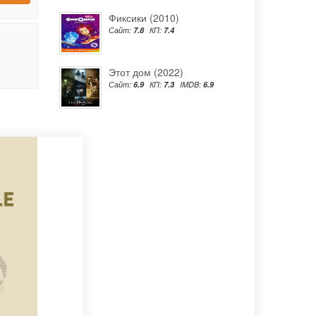
Фиксики (2010)
Сайт:
7.8
КП:
7.4
Этот дом (2022)
Сайт:
6.9
КП:
7.3
IMDB:
6.9