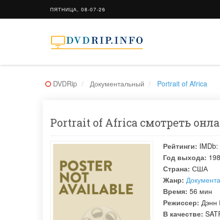
ПЯТНИЦА, 08-07-26
DVDRip
Документальный
Portrait of Africa
Portrait of Africa смотреть онл
Рейтинги:
IMDb:
Год выхода:
19
Страна:
США
Жанр:
Документ
Время:
56 мин
Режиссер:
Дэнн
В качестве:
SATR