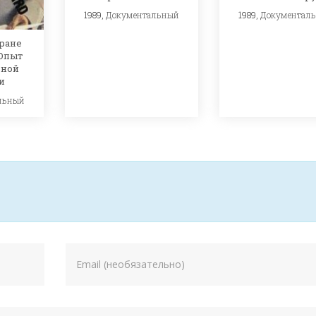
1989,
Документальный
1989,
Документал
хране
 Опыт
ьной
и
льный