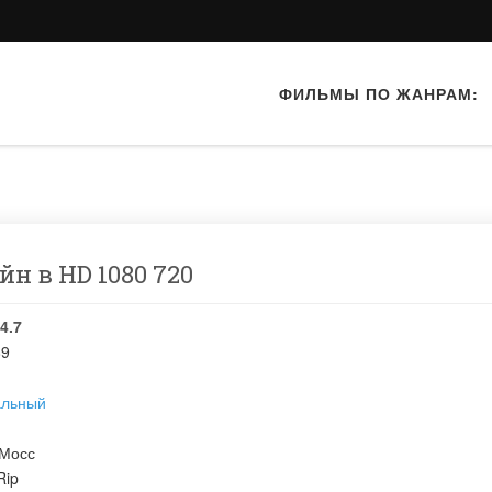
ФИЛЬМЫ ПО ЖАНРАМ:
айн в HD 1080 720
4.7
89
альный
 Мосс
ip