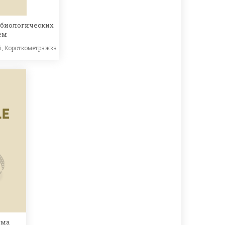
 биологических
ем
й
,
Короткометражка
ума