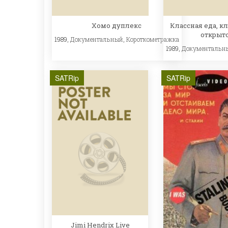
Хомо дуплекс
Классная еда, к
открыто
1989,
Документальный
,
Короткометражка
1989,
Документальн
SATRip
SATRip
Jimi Hendrix Live