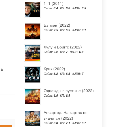
1+1 (2011)
Сайт:
8.4
КП:
8.8
IMDB:
8.5
Бэтмен (2022)
Сайт:
7.5
КП:
6.9
IMDB:
9.1
Лулу и Бриггс (2022)
Сайт:
7.2
КП:
7
IMDB:
6.8
Крик (2022)
на
Сайт:
6.2
КП:
6.5
IMDB:
7
Однажды в пустыне (2022)
Сайт:
6.8
КП:
6.5
Анчартед: На картах не
значится (2022)
Сайт:
6.8
КП:
7.1
IMDB:
6.7