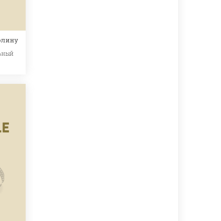
олину
ьный