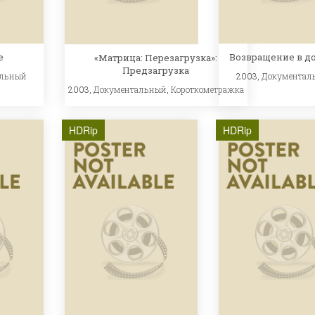
e
Возвращение в д
«Матрица: Перезагрузка»:
Предзагрузка
альный
2003,
Документал
2003,
Документальный
,
Короткометражка
HDRip
HDRip