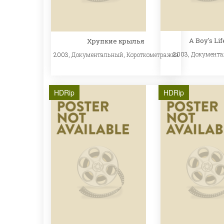
A Boy's Lif
Хрупкие крылья
2003,
Документ
2003,
Документальный
,
Короткометражка
HDRip
HDRip