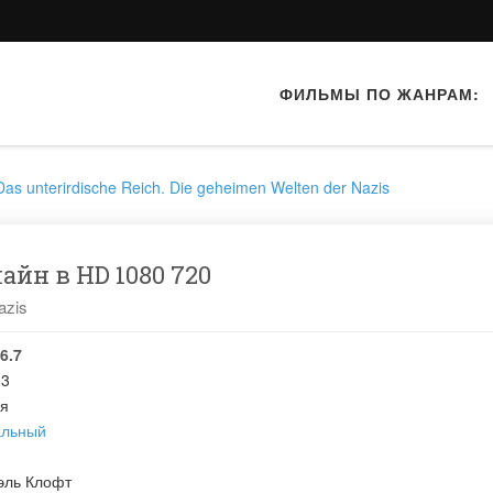
ФИЛЬМЫ ПО ЖАНРАМ:
as unterirdische Reich. Die geheimen Welten der Nazis
йн в HD 1080 720
azis
6.7
03
я
альный
эль Клофт