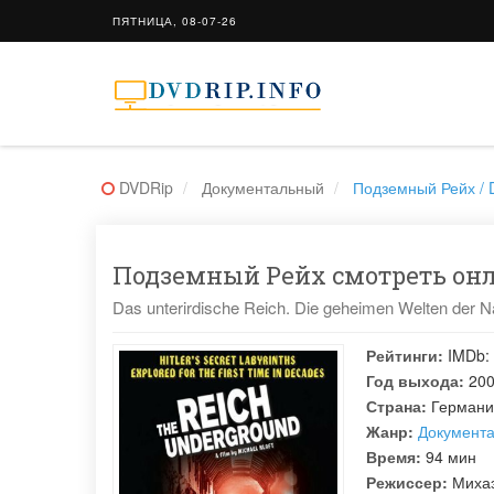
ПЯТНИЦА, 08-07-26
DVDRip
Документальный
Подземный Рейх / D
Подземный Рейх смотреть онла
Das unterirdische Reich. Die geheimen Welten der N
Рейтинги:
IMDb:
Год выхода:
20
Страна:
Германи
Жанр:
Документ
Время:
94 мин
Режиссер:
Миха