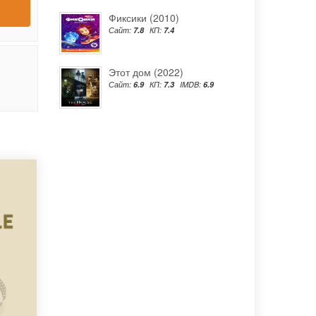
Фиксики (2010)
Сайт:
7.8
КП:
7.4
Этот дом (2022)
Сайт:
6.9
КП:
7.3
IMDB:
6.9