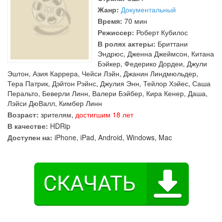
Жанр:
Документальный
Время:
70 мин
Режиссер:
Роберт Кубилос
В ролях актеры:
Бриттани
Эндрюс
,
Дженна Джеймсон
,
Китана
Бэйкер
,
Федерико Дордеи
,
Джули
Эштон
,
Азия Каррера
,
Чейси Лэйн
,
Джанин Линдмюльдер
,
Тера Патрик
,
Дэйтон Рэйнс
,
Джулия Энн
,
Тейлор Хэйес
,
Саша
Перальто
,
Беверли Линн
,
Валери Бэйбер
,
Кира Кенер
,
Даша
,
Лэйси ДюВалл
,
Кимбер Линн
Возраст:
зрителям,
достигшим 18 лет
В качестве:
HDRip
Доступен на:
iPhone, iPad, Android, Windows, Mac