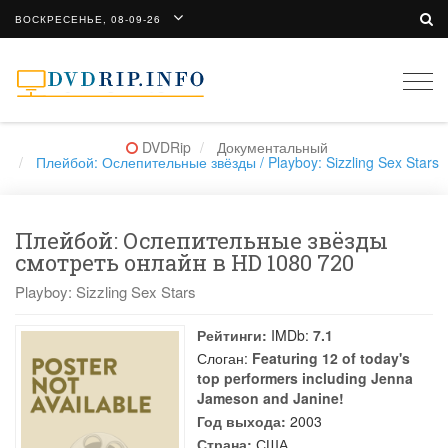
ВОСКРЕСЕНЬЕ, 08-09-26
Togg
navi
DVDRip
Документальный
Плейбой: Ослепительные звёзды / Playboy: Sizzling Sex Stars
Плейбой: Ослепительные звёзды
смотреть онлайн в HD 1080 720
Playboy: Sizzling Sex Stars
Рейтинги:
IMDb:
7.1
Слоган:
Featuring 12 of today's
top performers including Jenna
Jameson and Janine!
Год выхода:
2003
Страна:
США