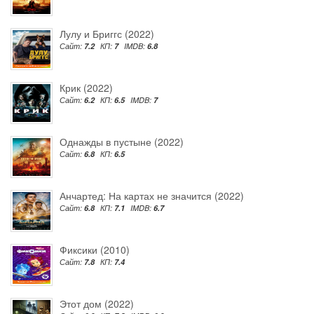
Лулу и Бриггс (2022)
Сайт:
7.2
КП:
7
IMDB:
6.8
Крик (2022)
Сайт:
6.2
КП:
6.5
IMDB:
7
Однажды в пустыне (2022)
Сайт:
6.8
КП:
6.5
Анчартед: На картах не значится (2022)
Сайт:
6.8
КП:
7.1
IMDB:
6.7
Фиксики (2010)
Сайт:
7.8
КП:
7.4
Этот дом (2022)