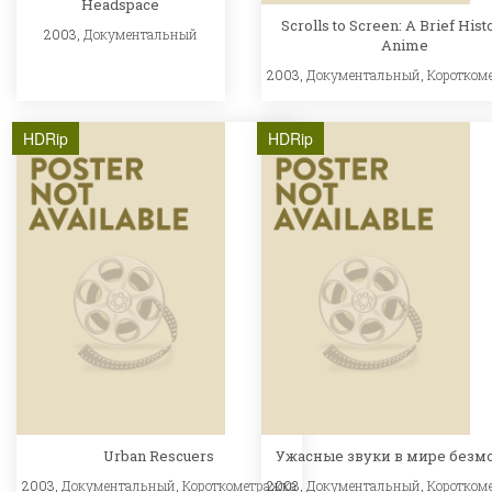
Headspace
Scrolls to Screen: A Brief Hist
2003,
Документальный
Anime
2003,
Документальный
,
Коротком
HDRip
HDRip
Urban Rescuers
Ужасные звуки в мире безм
2003,
Документальный
,
Короткометражка
2003,
Документальный
,
Коротком