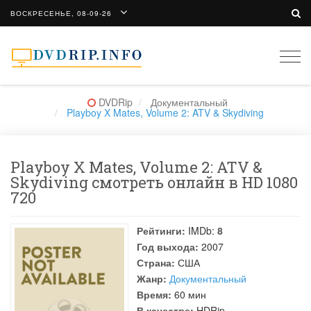
ВОСКРЕСЕНЬЕ, 08-09-26
Togg
navi
DVDRip
Документальный
Playboy X Mates, Volume 2: ATV & Skydiving
Playboy X Mates, Volume 2: ATV &
Skydiving смотреть онлайн в HD 1080
720
Рейтинги:
IMDb:
8
Год выхода:
2007
Страна:
США
Жанр:
Документальный
Время:
60 мин
В качестве:
HDRip