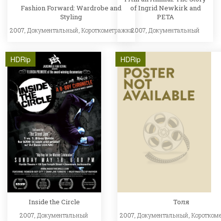
Fashion Forward: Wardrobe and
of Ingrid Newkirk and
Styling
PETA
2007,
Документальный
,
Короткометражка
2007,
Документальный
HDRip
HDRip
Inside the Circle
Толя
2007,
Документальный
2007,
Документальный
,
Коротком