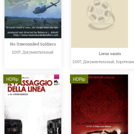
No Unwounded Soldiers
2007,
Документальный
Lieux saints
2007,
Документальный
,
Коротком
HDRip
HDRip