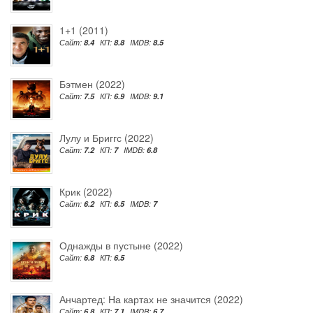
1+1 (2011)
Сайт:
8.4
КП:
8.8
IMDB:
8.5
Бэтмен (2022)
Сайт:
7.5
КП:
6.9
IMDB:
9.1
Лулу и Бриггс (2022)
Сайт:
7.2
КП:
7
IMDB:
6.8
Крик (2022)
Сайт:
6.2
КП:
6.5
IMDB:
7
Однажды в пустыне (2022)
Сайт:
6.8
КП:
6.5
Анчартед: На картах не значится (2022)
Сайт:
6.8
КП:
7.1
IMDB:
6.7