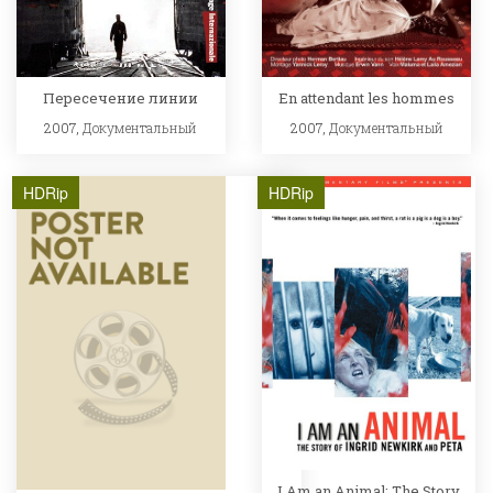
Пересечение линии
En attendant les hommes
2007,
Документальный
2007,
Документальный
HDRip
HDRip
I Am an Animal: The Story