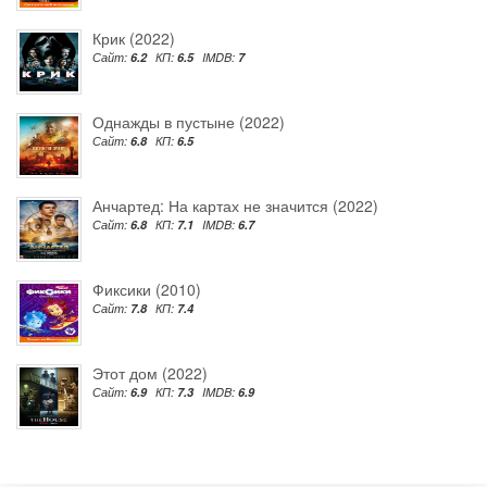
Крик (2022)
Сайт:
6.2
КП:
6.5
IMDB:
7
Однажды в пустыне (2022)
Сайт:
6.8
КП:
6.5
Анчартед: На картах не значится (2022)
Сайт:
6.8
КП:
7.1
IMDB:
6.7
Фиксики (2010)
Сайт:
7.8
КП:
7.4
Этот дом (2022)
Сайт:
6.9
КП:
7.3
IMDB:
6.9