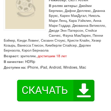
В ролях актеры:
Джейми
Бергман
,
Дафни Дюплекс
,
Дианна
Брукс
,
Карен МакДугал
,
Николь
Мари Ленц
,
Кара Уэйклин
,
Анна
Мари Годдар
,
Джованна Витиелло
,
Джоди Энн Патерсон
,
Стейси
Санчес
,
Фауна МакЛарен
,
Пенни
Бэйкер
,
Кэнди Ловинг
,
Сюзанн Стоукс
,
Кристи Клайн
,
Хезер
Козырь
,
Ванесса Глисон
,
Кимберли Спайсер
,
Дарлен
Бернаола
,
Кэрол Бернаола
Возраст:
зрителям,
достигшим 18 лет
В качестве:
HDRip
Доступен на:
iPhone, iPad, Android, Windows, Mac