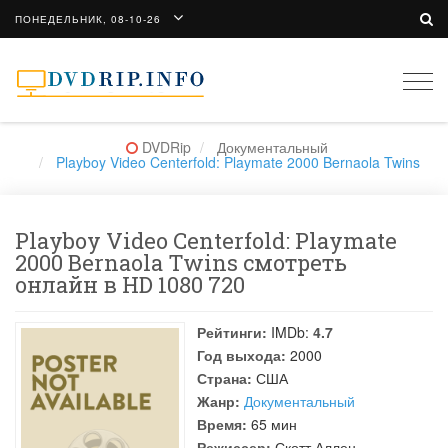
ПОНЕДЕЛЬНИК, 08-10-26
Togg
navi
DVDRip
Документальный
Playboy Video Centerfold: Playmate 2000 Bernaola Twins
Playboy Video Centerfold: Playmate
2000 Bernaola Twins смотреть
онлайн в HD 1080 720
Рейтинги:
IMDb:
4.7
Год выхода:
2000
Страна:
США
Жанр:
Документальный
Время:
65 мин
Режиссер:
Скотт Аллен