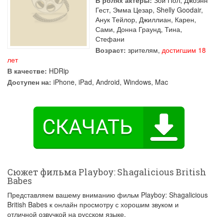
В ролях актеры:
Зои Пол
,
Джоэнн
Гест
,
Эмма Цезар
,
Shelly Goodair
,
Анук Тейлор
,
Джиллиан
,
Карен
,
Сами
,
Донна Граунд
,
Тина
,
Стефани
Возраст:
зрителям,
достигшим 18
лет
В качестве:
HDRip
Доступен на:
iPhone, iPad, Android, Windows, Mac
Сюжет фильма Playboy: Shagalicious British
Babes
Представляем вашему вниманию фильм Playboy: Shagalicious
British Babes к онлайн просмотру с хорошим звуком и
отличной озвучкой на русском языке.