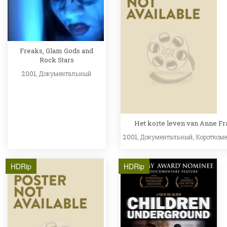
Freaks, Glam Gods and
Rock Stars
2001,
Документальный
Het korte leven van Anne F
2001,
Документальный
,
Коротком
HDRip
HDRip