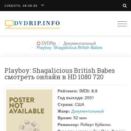
СУББОТА, 08-08-26
Togg
navi
DVDRip
Документальный
Playboy: Shagalicious British Babes
Playboy: Shagalicious British Babes
смотреть онлайн в HD 1080 720
Рейтинги:
IMDb:
8.5
Год выхода:
2001
Страна:
США
Жанр:
Документальный
Время:
52 мин
Режиссер:
Роберт Кубилос