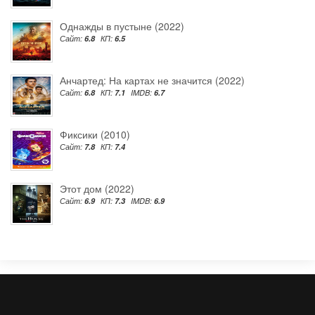
Однажды в пустыне (2022)
Сайт:
6.8
КП:
6.5
Анчартед: На картах не значится (2022)
Сайт:
6.8
КП:
7.1
IMDB:
6.7
Фиксики (2010)
Сайт:
7.8
КП:
7.4
Этот дом (2022)
Сайт:
6.9
КП:
7.3
IMDB:
6.9