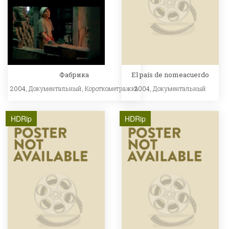
Фабрика
El país de nomeacuerdo
2004,
Документальный
,
Короткометражка
2004,
Документальный
HDRip
HDRip