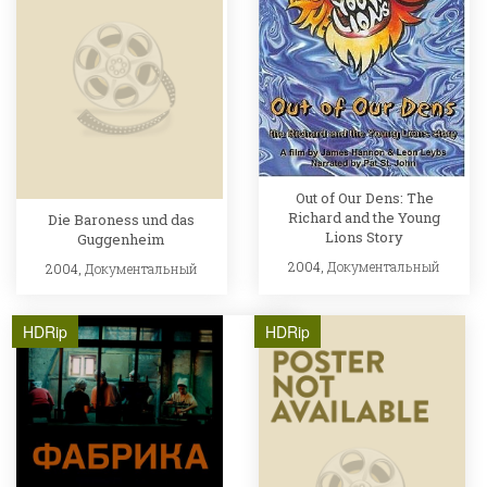
Out of Our Dens: The
Richard and the Young
Die Baroness und das
Lions Story
Guggenheim
2004,
Документальный
2004,
Документальный
HDRip
HDRip