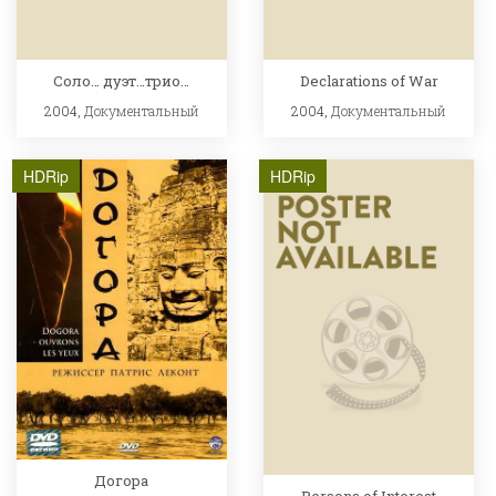
Соло… дуэт…трио…
Declarations of War
2004,
Документальный
2004,
Документальный
HDRip
HDRip
Догора
Persons of Interest