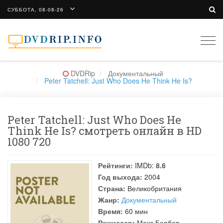
СУББОТА, 08-08-26
Togg
navi
DVDRip
Документальный
Peter Tatchell: Just Who Does He Think He Is?
Peter Tatchell: Just Who Does He
Think He Is? смотреть онлайн в HD
1080 720
Рейтинги:
IMDb:
8.6
Год выхода:
2004
Страна:
Великобритания
Жанр:
Документальный
Время:
60 мин
Режиссер:
Макс Барбер