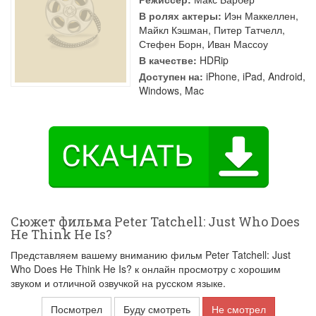
В ролях актеры:
Иэн Маккеллен
,
Майкл Кэшман
,
Питер Татчелл
,
Стефен Борн
,
Иван Массоу
В качестве:
HDRip
Доступен на:
iPhone, iPad, Android,
Windows, Mac
Сюжет фильма Peter Tatchell: Just Who Does
He Think He Is?
Представляем вашему вниманию фильм Peter Tatchell: Just
Who Does He Think He Is? к онлайн просмотру с хорошим
звуком и отличной озвучкой на русском языке.
Посмотрел
Буду смотреть
Не смотрел