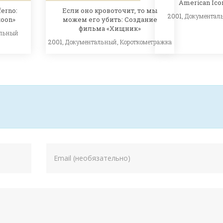
American Ico
ferno:
Если оно кровоточит, то мы
2001,
Документал
toon»
можем его убить: Создание
фильма «Хищник»
льный
2001,
Документальный
,
Короткометражка