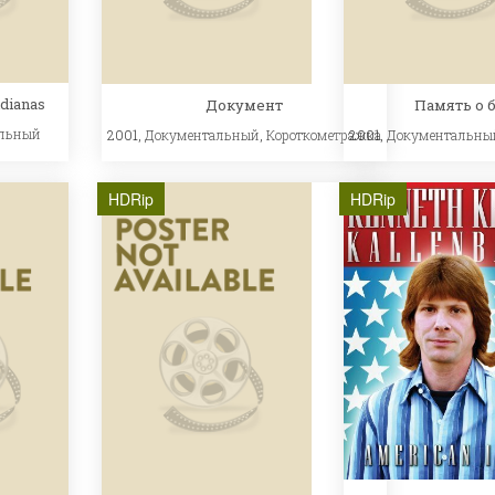
idianas
Документ
Память о 
льный
2001,
Документальный
,
Короткометражка
2001,
Документальны
HDRip
HDRip