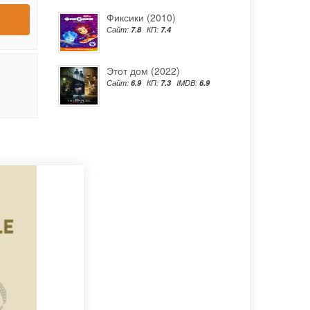
Фиксики (2010)
Сайт:
7.8
КП:
7.4
Этот дом (2022)
Сайт:
6.9
КП:
7.3
IMDB:
6.9