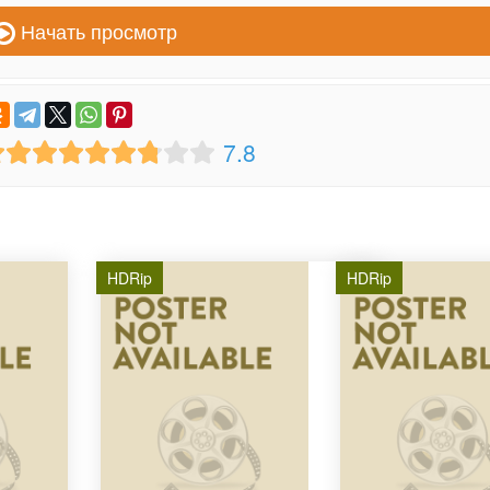
Начать просмотр
7.8
HDRip
HDRip