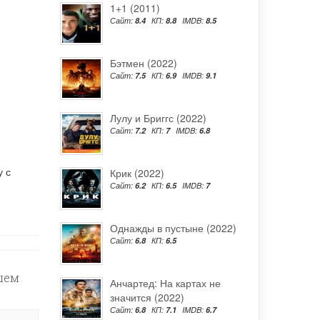
1+1 (2011)
Сайт:
8.4
КП:
8.8
IMDB:
8.5
Бэтмен (2022)
Сайт:
7.5
КП:
6.9
IMDB:
9.1
Лулу и Бриггс (2022)
Сайт:
7.2
КП:
7
IMDB:
6.8
у с
Крик (2022)
Сайт:
6.2
КП:
6.5
IMDB:
7
Однажды в пустыне (2022)
Сайт:
6.8
КП:
6.5
ошем
Анчартед: На картах не
значится (2022)
Сайт:
6.8
КП:
7.1
IMDB:
6.7