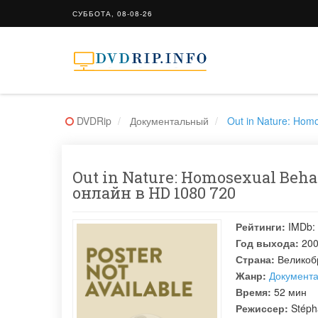
СУББОТА, 08-08-26
DVDRip
Документальный
Out in Nature: Hom
Out in Nature: Homosexual Beh
онлайн в HD 1080 720
Рейтинги:
IMDb:
Год выхода:
20
Страна:
Великоб
Жанр:
Документ
Время:
52 мин
Режиссер:
Stéph