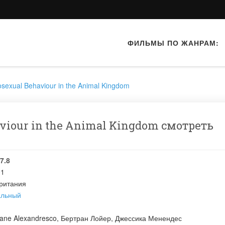
ФИЛЬМЫ ПО ЖАНРАМ:
osexual Behaviour in the Animal Kingdom
aviour in the Animal Kingdom смотреть
7.8
01
ритания
альный
ane Alexandresco
,
Бертран Лойер
,
Джессика Менендес