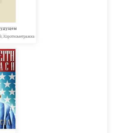
будущем
й
,
Короткометражка