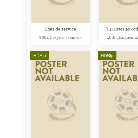
États de service
(H) Historias cot
2001,
Документальный
2001,
Документа
HDRip
HDRip