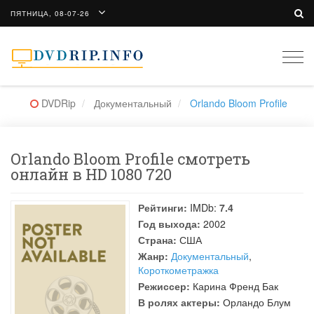
ПЯТНИЦА, 08-07-26
Togg
navi
DVDRip
Документальный
Orlando Bloom Profile
Orlando Bloom Profile смотреть
онлайн в HD 1080 720
Рейтинги:
IMDb:
7.4
Год выхода:
2002
Страна:
США
Жанр:
Документальный
,
Короткометражка
Режиссер:
Карина Френд Бак
В ролях актеры:
Орландо Блум