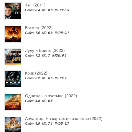
1+1 (2011)
Сайт:
8.4
КП:
8.8
IMDB:
8.5
Бэтмен (2022)
Сайт:
7.5
КП:
6.9
IMDB:
9.1
Лулу и Бриггс (2022)
Сайт:
7.2
КП:
7
IMDB:
6.8
Крик (2022)
Сайт:
6.2
КП:
6.5
IMDB:
7
Однажды в пустыне (2022)
Сайт:
6.8
КП:
6.5
Анчартед: На картах не значится (2022)
Сайт:
6.8
КП:
7.1
IMDB:
6.7