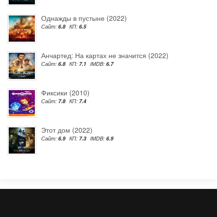
Однажды в пустыне (2022)
Сайт:
6.8
КП:
6.5
Анчартед: На картах не значится (2022)
Сайт:
6.8
КП:
7.1
IMDB:
6.7
Фиксики (2010)
Сайт:
7.8
КП:
7.4
Этот дом (2022)
Сайт:
6.9
КП:
7.3
IMDB:
6.9