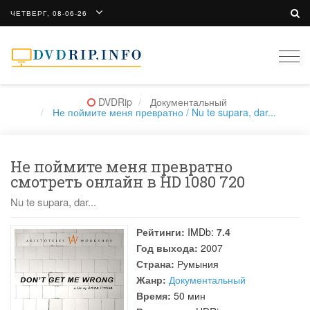
ЧЕТВЕРГ, 08-06-26
Togg
navi
DVDRip
Документальный
Не поймите меня превратно / Nu te supara, dar...
Не поймите меня превратно
смотреть онлайн в HD 1080 720
Nu te supara, dar...
Рейтинги:
IMDb:
7.4
Год выхода:
2007
Страна:
Румыния
Жанр:
Документальный
Время:
50 мин