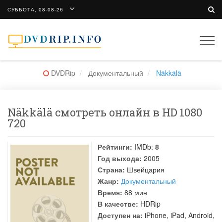
СУББОТА, 08-08-26
Togg
navi
DVDRip
Документальный
Näkkälä
Näkkälä смотреть онлайн в HD 1080
720
Рейтинги:
IMDb:
8
Год выхода:
2005
Страна:
Швейцария
Жанр:
Документальный
Время:
88 мин
В качестве:
HDRip
Доступен на:
iPhone, iPad, Android,