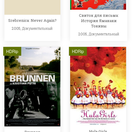
Свиток для письма:
Srebrenica: Never Again?
История Яманаки
Токивы
2005,
Документальный
2005,
Документальный
HDRip
HDRip
Hula Girls
Brunnen