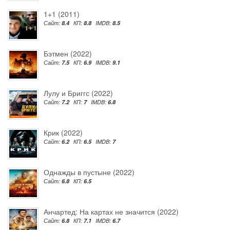
1+1 (2011)
Сайт:
8.4
КП:
8.8
IMDB:
8.5
Бэтмен (2022)
Сайт:
7.5
КП:
6.9
IMDB:
9.1
Лулу и Бриггс (2022)
Сайт:
7.2
КП:
7
IMDB:
6.8
Крик (2022)
Сайт:
6.2
КП:
6.5
IMDB:
7
Однажды в пустыне (2022)
Сайт:
6.8
КП:
6.5
Анчартед: На картах не значится (2022)
Сайт:
6.8
КП:
7.1
IMDB:
6.7