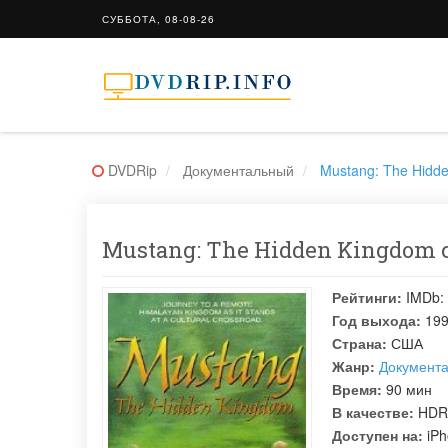
СУББОТА, 08-08-26
DVDRip
Документальный
Mustang: The Hidd
Mustang: The Hidden Kingdom с
Рейтинги:
IMDb:
Год выхода:
19
Страна:
США
Жанр:
Документ
Время:
90 мин
В качестве:
HDR
Доступен на:
iPh