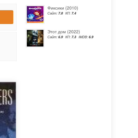
Фиксики (2010)
Сайт:
7.8
КП:
7.4
Этот дом (2022)
Сайт:
6.9
КП:
7.3
IMDB:
6.9