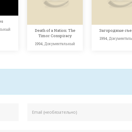
es
льный
Death of a Nation: The
Загородные съ
Timor Conspiracy
1994,
Документал
1994,
Документальный