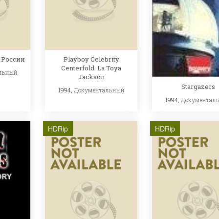
 России
Playboy Celebrity
Centerfold: La Toya
льный
Jackson
Stargazers
1994,
Документальный
1994,
Документал
HDRip
HDRip