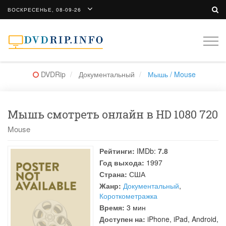
ВОСКРЕСЕНЬЕ, 08-09-26
Togg
navi
DVDRip
Документальный
Мышь / Mouse
Мышь смотреть онлайн в HD 1080 720
Mouse
Рейтинги:
IMDb:
7.8
Год выхода:
1997
Страна:
США
Жанр:
Документальный
,
Короткометражка
Время:
3 мин
Доступен на:
iPhone, iPad, Android,