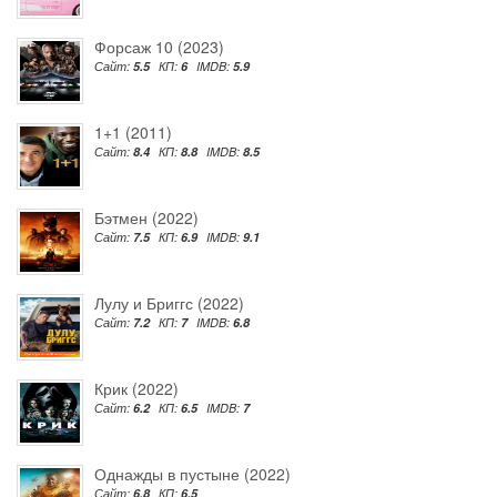
Форсаж 10 (2023)
Сайт:
5.5
КП:
6
IMDB:
5.9
1+1 (2011)
Сайт:
8.4
КП:
8.8
IMDB:
8.5
Бэтмен (2022)
Сайт:
7.5
КП:
6.9
IMDB:
9.1
Лулу и Бриггс (2022)
Сайт:
7.2
КП:
7
IMDB:
6.8
Крик (2022)
Сайт:
6.2
КП:
6.5
IMDB:
7
Однажды в пустыне (2022)
Сайт:
6.8
КП:
6.5