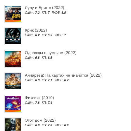
Лулу и Бриггс (2022)
Сайт:
7.2
КП:
7
IMDB:
6.8
Крик (2022)
Сайт:
6.2
КП:
6.5
IMDB:
7
Однажды в пустыне (2022)
Сайт:
6.8
КП:
6.5
Анчартед: На картах не значится (2022)
Сайт:
6.8
КП:
7.1
IMDB:
6.7
Фиксики (2010)
Сайт:
7.8
КП:
7.4
Этот дом (2022)
Сайт:
6.9
КП:
7.3
IMDB:
6.9