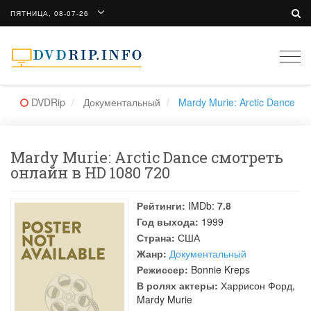
ПЯТНИЦА, 08-07-26
Togg
navi
DVDRip
Документальный
Mardy Murie: Arctic Dance
Mardy Murie: Arctic Dance смотреть
онлайн в HD 1080 720
Рейтинги:
IMDb:
7.8
Год выхода:
1999
Страна:
США
Жанр:
Документальный
Режиссер:
Bonnie Kreps
В ролях актеры:
Харрисон Форд
,
Mardy Murie