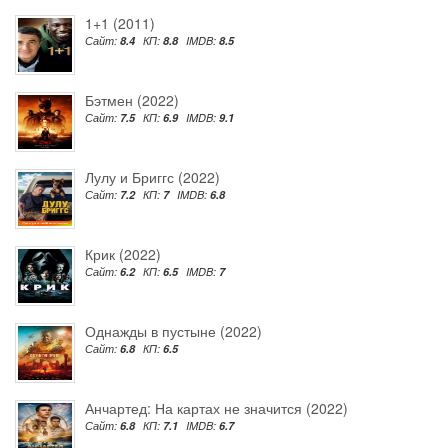
1+1 (2011)
Сайт:
8.4
КП:
8.8
IMDB:
8.5
Бэтмен (2022)
Сайт:
7.5
КП:
6.9
IMDB:
9.1
Лулу и Бриггс (2022)
Сайт:
7.2
КП:
7
IMDB:
6.8
Крик (2022)
Сайт:
6.2
КП:
6.5
IMDB:
7
Однажды в пустыне (2022)
Сайт:
6.8
КП:
6.5
Анчартед: На картах не значится (2022)
Сайт:
6.8
КП:
7.1
IMDB:
6.7