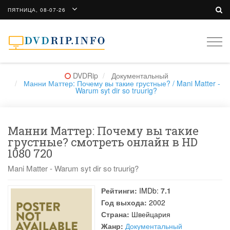
ПЯТНИЦА, 08-07-26
Togg
navi
DVDRip
Документальный
Манни Маттер: Почему вы такие грустные? / Mani Matter -
Warum syt dir so truurig?
Манни Маттер: Почему вы такие
грустные? смотреть онлайн в HD
1080 720
Mani Matter - Warum syt dir so truurig?
Рейтинги:
IMDb:
7.1
Год выхода:
2002
Страна:
Швейцария
Жанр:
Документальный