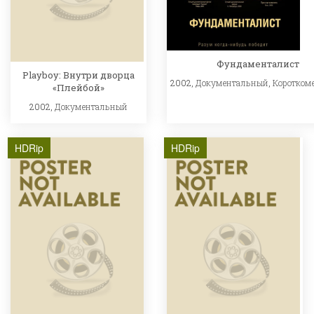
Фундаменталист
Playboy: Внутри дворца
2002,
Документальный
,
Коротком
«Плейбой»
2002,
Документальный
HDRip
HDRip