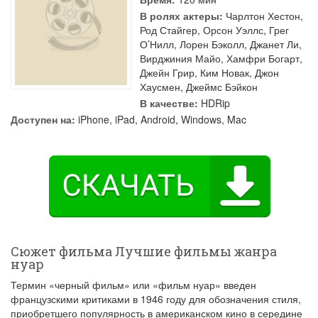
В ролях актеры:
Чарлтон Хестон
,
Род Стайгер
,
Орсон Уэллс
,
Грег
О’Нилл
,
Лорен Бэколл
,
Джанет Ли
,
Вирджиния Майо
,
Хамфри Богарт
,
Джейн Грир
,
Ким Новак
,
Джон
Хаусмен
,
Джеймс Бэйкон
В качестве:
HDRip
Доступен на:
iPhone, iPad, Android, Windows, Mac
Сюжет фильма Лучшие фильмы жанра
нуар
Термин «черный фильм» или «фильм нуар» введен
французскими критиками в 1946 году для обозначения стиля,
приобретшего популярность в американском кино в середине