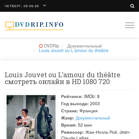
ЧЕТВЕРГ, 08-06-26
Togg
navi
DVDRip
Документальный
Louis Jouvet ou L'amour du théâtre
Louis Jouvet ou L'amour du théâtre
смотреть онлайн в HD 1080 720
Рейтинги:
IMDb:
5
Год выхода:
2003
Страна:
Франция
Жанр:
Документальный
Время:
52 мин
Режиссер:
Жан-Ноэль Рой
,
Jean-
Claude Lallias