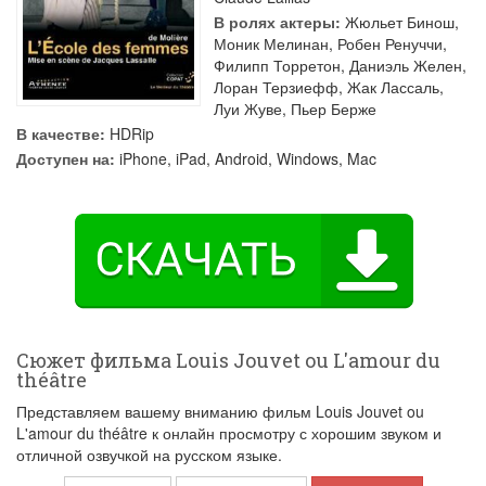
В ролях актеры:
Жюльет Бинош
,
Моник Мелинан
,
Робен Ренуччи
,
Филипп Торретон
,
Даниэль Желен
,
Лоран Терзиефф
,
Жак Лассаль
,
Луи Жуве
,
Пьер Берже
В качестве:
HDRip
Доступен на:
iPhone, iPad, Android, Windows, Mac
Сюжет фильма Louis Jouvet ou L'amour du
théâtre
Представляем вашему вниманию фильм Louis Jouvet ou
L'amour du théâtre к онлайн просмотру с хорошим звуком и
отличной озвучкой на русском языке.