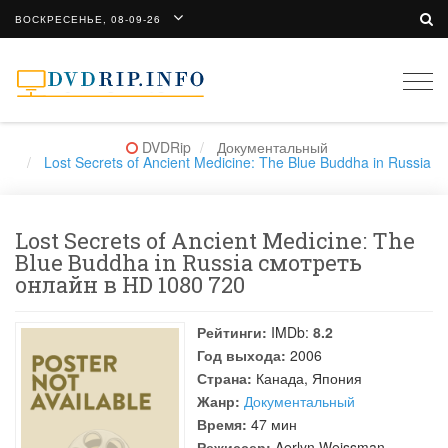
ВОСКРЕСЕНЬЕ, 08-09-26
Togg
navi
DVDRip
Документальный
Lost Secrets of Ancient Medicine: The Blue Buddha in Russia
Lost Secrets of Ancient Medicine: The
Blue Buddha in Russia смотреть
онлайн в HD 1080 720
Рейтинги:
IMDb:
8.2
Год выхода:
2006
Страна:
Канада, Япония
Жанр:
Документальный
Время:
47 мин
Режиссер:
Aerlyn Weissman
,