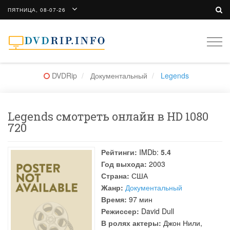
ПЯТНИЦА, 08-07-26
Togg
navi
DVDRip
Документальный
Legends
Legends смотреть онлайн в HD 1080
720
Рейтинги:
IMDb:
5.4
Год выхода:
2003
Страна:
США
Жанр:
Документальный
Время:
97 мин
Режиссер:
David Dull
В ролях актеры:
Джон Нили
,