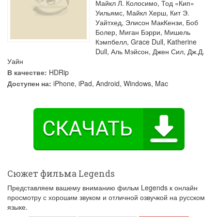
Майкл Л. Колосимо
,
Тод «Кип»
Уильямс
,
Майкл Херш
,
Кит Э.
Уайтхед
,
Элисон МакКензи
,
Боб
Болер
,
Миган Бэрри
,
Мишель
Кэмпбелл
,
Grace Dull
,
Katherine
Dull
,
Аль Мэйсон
,
Джен Сил
,
Дж.Д.
Уайн
В качестве:
HDRip
Доступен на:
iPhone, iPad, Android, Windows, Mac
Сюжет фильма Legends
Представляем вашему вниманию фильм Legends к онлайн
просмотру с хорошим звуком и отличной озвучкой на русском
языке.