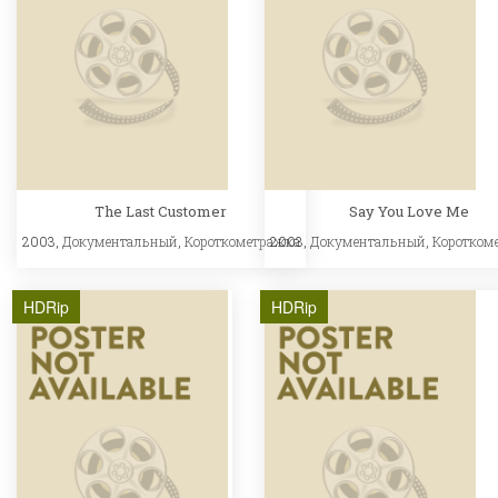
The Last Customer
Say You Love Me
2003,
Документальный
,
Короткометражка
2003,
Документальный
,
Коротком
HDRip
HDRip