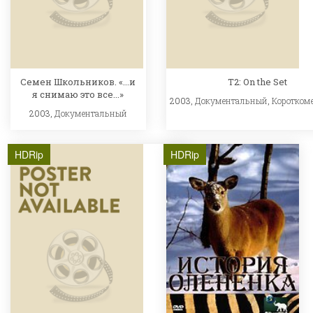
Семен Школьников. «...и
T2: On the Set
я снимаю это все...»
2003,
Документальный
,
Коротком
2003,
Документальный
HDRip
HDRip