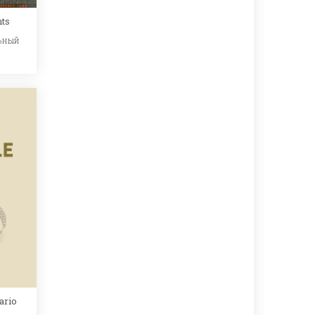
ts
ьный
ario