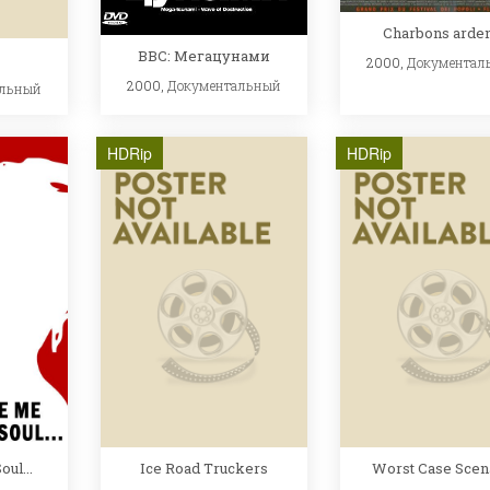
Charbons arden
BBC: Мегацунами
2000,
Документал
2000,
Документальный
альный
HDRip
HDRip
ul...
Ice Road Truckers
Worst Case Scen