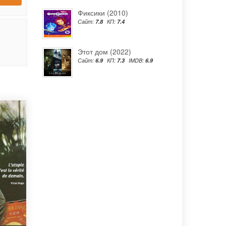
Фиксики (2010)
Сайт:
7.8
КП:
7.4
Этот дом (2022)
Сайт:
6.9
КП:
7.3
IMDB:
6.9