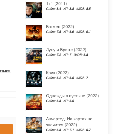
1+1 (2011)
Сайт:
8.4
КП:
8.8
IMDB:
8.5
Бэтмен (2022)
Сайт:
7.5
КП:
6.9
IMDB:
9.1
Лулу и Бриггс (2022)
Сайт:
7.2
КП:
7
IMDB:
6.8
языке.
Крик (2022)
Сайт:
6.2
КП:
6.5
IMDB:
7
Однажды в пустыне (2022)
Сайт:
6.8
КП:
6.5
Анчартед: На картах не
значится (2022)
Сайт:
6.8
КП:
7.1
IMDB:
6.7