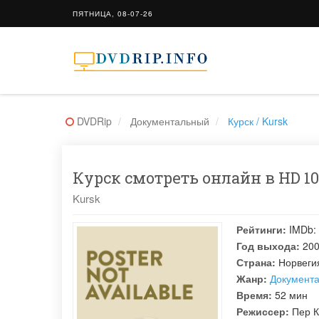
ПЯТНИЦА, 08-07-26
DVDRip
Документальный
Курск / Kursk
Курск смотреть онлайн в HD 10
Kursk
Рейтинги:
IMDb:
Год выхода:
20
Страна:
Норвеги
Жанр:
Документ
Время:
52 мин
Режиссер:
Пер К