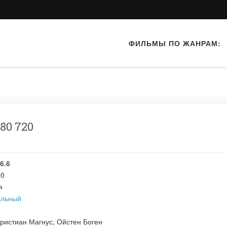
ФИЛЬМЫ ПО ЖАНРАМ:
80 720
6.6
00
я
альный
ристиан Магнус
,
Ойстен Боген