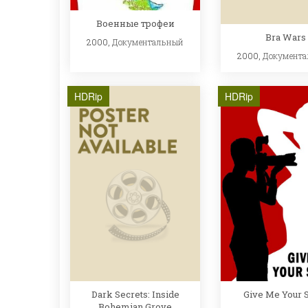
Военные трофеи
Bra Wars
2000,
Документальный
2000,
Документ
HDRip
HDRip
Dark Secrets: Inside
Give Me Your So
Bohemian Grove