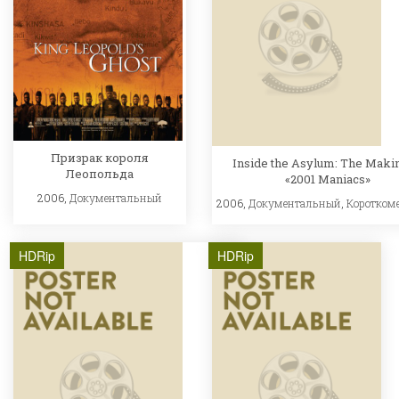
Призрак короля
Inside the Asylum: The Maki
Леопольда
«2001 Maniacs»
2006,
Документальный
2006,
Документальный
,
Коротком
HDRip
HDRip