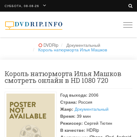
СУББОТА, 08-08-26
Togg
navi
DVDRip
Документальный
Король натюрморта Илья Машков
Король натюрморта Илья Машков
смотреть онлайн в HD 1080 720
Год выхода:
2006
Страна:
Россия
Жанр:
Документальный
Время:
39 мин
Режиссер:
Сергей Тютин
В качестве:
HDRip