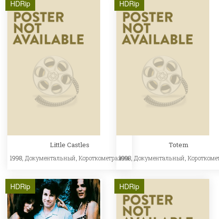
HDRip
HDRip
Little Castles
Totem
1998,
Документальный
,
Короткометражка
1998,
Документальный
,
Короткоме
HDRip
HDRip