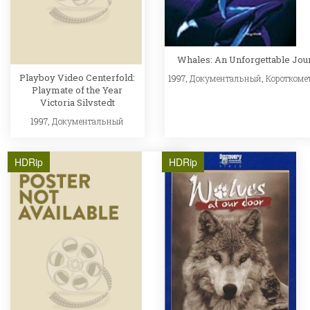
Whales: An Unforgettable Jo
Playboy Video Centerfold:
1997,
Документальный
,
Короткоме
Playmate of the Year
Victoria Silvstedt
1997,
Документальный
HDRip
HDRip