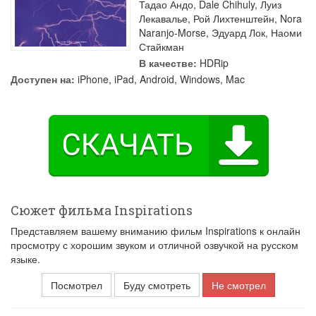
Тадао Андо
,
Dale Chihuly
,
Луиз
Лекавалье
,
Рой Лихтенштейн
,
Nora
Naranjo-Morse
,
Эдуард Лок
,
Наоми
Стайкман
В качестве:
HDRip
Доступен на:
iPhone, iPad, Android, Windows, Mac
Сюжет фильма Inspirations
Представляем вашему вниманию фильм Inspirations к онлайн
просмотру с хорошим звуком и отличной озвучкой на русском
языке.
Посмотрел
Буду смотреть
Не смотрел