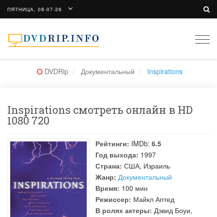
ПЯТНИЦА, 08-07-26
Togg
navi
DVDRip
Документальный
Inspirations
Inspirations смотреть онлайн в HD
1080 720
Рейтинги:
IMDb:
6.5
Год выхода:
1997
Страна:
США, Израиль
Жанр:
Документальный
Время:
100 мин
Режиссер:
Майкл Аптед
В ролях актеры:
Дэвид Боуи
,