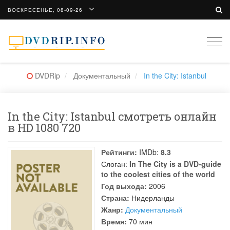
ВОСКРЕСЕНЬЕ, 08-09-26
Togg
navi
DVDRip
Документальный
In the City: Istanbul
In the City: Istanbul смотреть онлайн
в HD 1080 720
Рейтинги:
IMDb:
8.3
Слоган:
In The City is a DVD-guide
to the coolest cities of the world
Год выхода:
2006
Страна:
Нидерланды
Жанр:
Документальный
Время:
70 мин