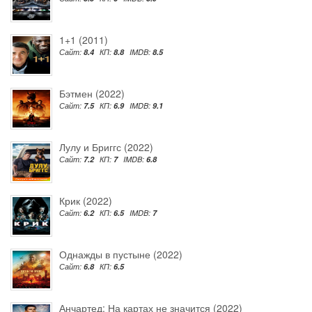
1+1 (2011)
Сайт:
8.4
КП:
8.8
IMDB:
8.5
Бэтмен (2022)
Сайт:
7.5
КП:
6.9
IMDB:
9.1
Лулу и Бриггс (2022)
Сайт:
7.2
КП:
7
IMDB:
6.8
Крик (2022)
Сайт:
6.2
КП:
6.5
IMDB:
7
Однажды в пустыне (2022)
Сайт:
6.8
КП:
6.5
Анчартед: На картах не значится (2022)