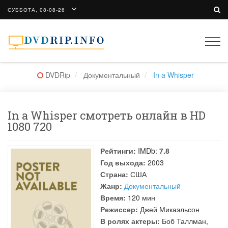
СУББОТА, 08-08-26
Togg
navi
DVDRip
Документальный
In a Whisper
In a Whisper смотреть онлайн в HD
1080 720
Рейтинги:
IMDb:
7.8
Год выхода:
2003
Страна:
США
Жанр:
Документальный
Время:
120 мин
Режиссер:
Джей Микаэльсон
В ролях актеры:
Боб Таллман
,