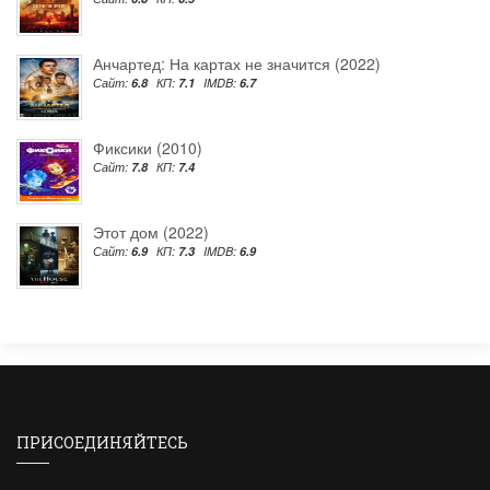
Анчартед: На картах не значится (2022)
Сайт:
6.8
КП:
7.1
IMDB:
6.7
Фиксики (2010)
Сайт:
7.8
КП:
7.4
Этот дом (2022)
Сайт:
6.9
КП:
7.3
IMDB:
6.9
ПРИСОЕДИНЯЙТЕСЬ