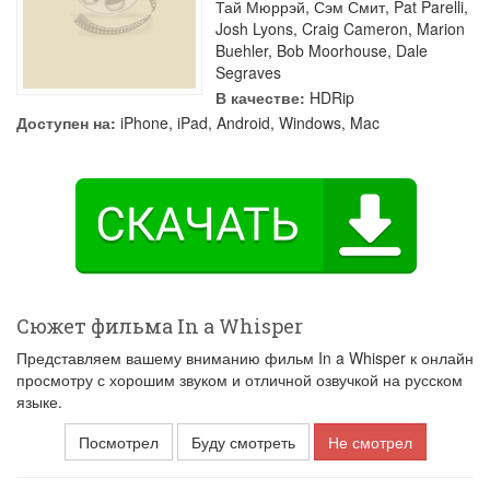
Тай Мюррэй
,
Сэм Смит
,
Pat Parelli
,
Josh Lyons
,
Craig Cameron
,
Marion
Buehler
,
Bob Moorhouse
,
Dale
Segraves
В качестве:
HDRip
Доступен на:
iPhone, iPad, Android, Windows, Mac
Сюжет фильма In a Whisper
Представляем вашему вниманию фильм In a Whisper к онлайн
просмотру с хорошим звуком и отличной озвучкой на русском
языке.
Посмотрел
Буду смотреть
Не смотрел