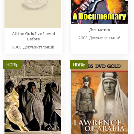
Дэт-метал
All the Girls I've Loved
2003,
Документальный
Before
2003,
Документальный
HDRip
HDRip