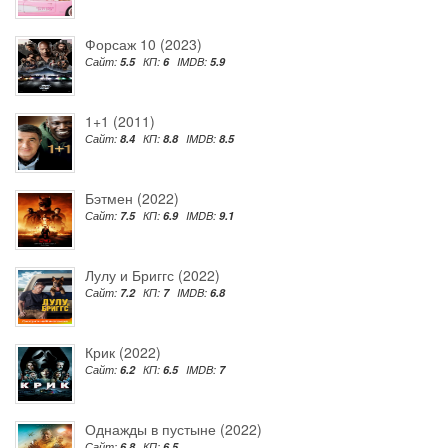
Форсаж 10 (2023)
Сайт:
5.5
КП:
6
IMDB:
5.9
1+1 (2011)
Сайт:
8.4
КП:
8.8
IMDB:
8.5
Бэтмен (2022)
Сайт:
7.5
КП:
6.9
IMDB:
9.1
Лулу и Бриггс (2022)
Сайт:
7.2
КП:
7
IMDB:
6.8
Крик (2022)
Сайт:
6.2
КП:
6.5
IMDB:
7
Однажды в пустыне (2022)
Сайт:
6.8
КП:
6.5