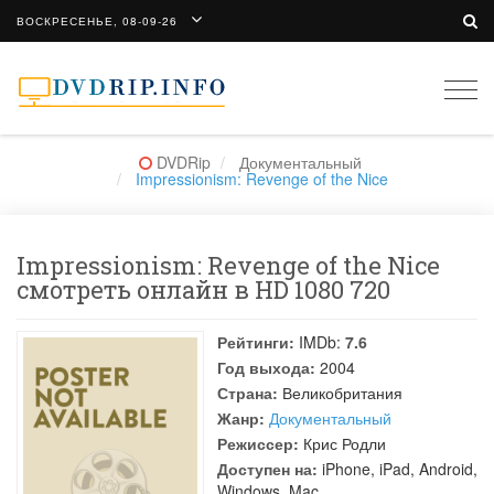
ВОСКРЕСЕНЬЕ, 08-09-26
Togg
navi
DVDRip
Документальный
Impressionism: Revenge of the Nice
Impressionism: Revenge of the Nice
смотреть онлайн в HD 1080 720
Рейтинги:
IMDb:
7.6
Год выхода:
2004
Страна:
Великобритания
Жанр:
Документальный
Режиссер:
Крис Родли
Доступен на:
iPhone, iPad, Android,
Windows, Mac