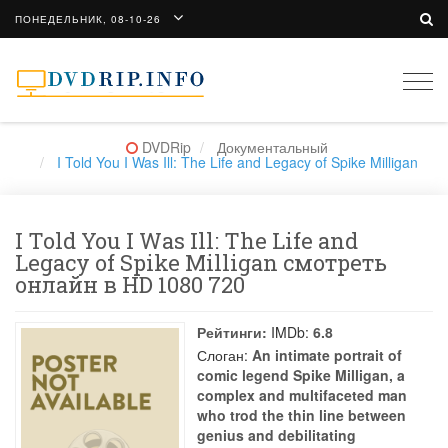
ПОНЕДЕЛЬНИК, 08-10-26
Togg
navi
DVDRip
Документальный
I Told You I Was Ill: The Life and Legacy of Spike Milligan
I Told You I Was Ill: The Life and
Legacy of Spike Milligan смотреть
онлайн в HD 1080 720
Рейтинги:
IMDb:
6.8
Слоган:
An intimate portrait of
comic legend Spike Milligan, a
complex and multifaceted man
who trod the thin line between
genius and debilitating