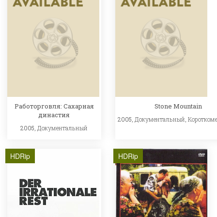
Работорговля: Сахарная
Stone Mountain
династия
2005,
Документальный
,
Коротком
2005,
Документальный
HDRip
HDRip